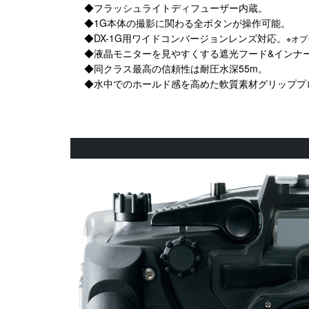
◆フラッシュライトディフューザー内蔵。
◆1G本体の撮影に関わる全ボタンが操作可能。
◆DX-1G用ワイドコンバージョンレンズ対応。
※オ
◆液晶モニターを見やすくする遮光フード&インナ
◆同クラス最高の信頼性は耐圧水深55m。
◆水中でのホールド感を高めた軟質素材グリッププ