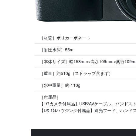
［材質］ポリカーボネート
［耐圧水深］55m
［本体サイズ］幅158mm×高さ109mm×奥行109m
［重量］約510g（ストラップ含まず）
［水中重量］約-110g
［付属品］
【1Gカメラ付属品】USB/AVケーブル、ハンド
【DX-1Gハウジング付属品】遮光フード、ハン