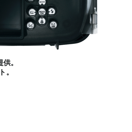
提供。
ット。