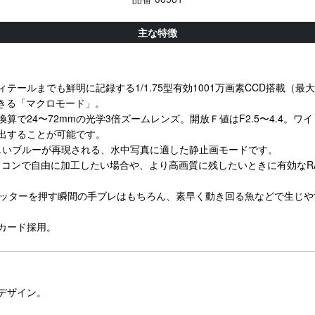
主な特徴
ルまでも鮮明に記録する1/1.75型有効1001万画素CCD搭載（最大記
きる「マクロモード」。
m判換算で24〜72mmの光学3倍ズームレンズ。開放Ｆ値はF2.5〜4.4
出することが可能です。
美しいブルーが再現される、水中写真に適した静止画モードです。
AW。パソコンで自由に加工したい場合や、より高画質に残したいときに有効な
ャッターを押す瞬間の手ブレはもちろん、素早く動き回る魚などで生じ
ーカード採用。
デザイン。