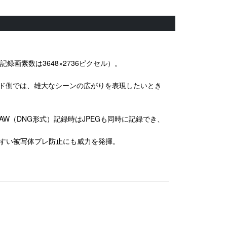
録画素数は3648×2736ピクセル）。
。ワイド側では、雄大なシーンの広がりを表現したいとき
RAW（DNG形式）記録時はJPEGも同時に記録でき、
やすい被写体ブレ防止にも威力を発揮。