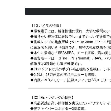
【1Gカメラの特徴】
◆撮像素子には、解像性能に優れ、大切な瞬間のディテー
◆撮りたい被写体に最短で1cmまで近づいて撮影で
◆搭載レンズの焦点距離は5.1〜15.3mm、35m
に遠近感を思いきり強調でき、独特の視覚効果を演
◆水中に最適な「SEA&SEA」モード搭載。海の
◆画質モードはF（Fine）/N（Normal）/R
解像度は3種類から選択可能です。
◆CCDシフト方式の手ブレ補正機能を搭載し、シ
◆2.5型、23万画素の液晶モニターを搭載。
◆内蔵26MBメモリー。記録メディアはSDメモリ
【DX-1Gハウジングの特徴】
◆高品質感と高い操作性を実現したハイクオリティ
◆光ファイバーコネクター2基装備。