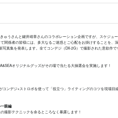
ました古見きゅうさんと鍵井靖章さんのコラボレーション企画ですが、スケ
して関係者の皆様には、多大なるご迷惑とご心配をお掛けすることを、
新写真集を発表します。全てコンデジ（DX-2G）で撮影された意欲作
A&SEAオリジナルグッズがその場で当たる大抽選会を実施します！
がコンデジ+ストロボを使って「役立つ」ライティングのコツを現場目
ル一眼編
眼の撮影テクニックを余るところなく暴露します！