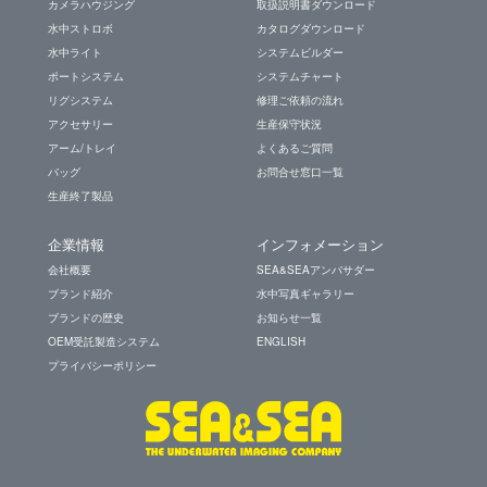
カメラハウジング
取扱説明書ダウンロード
水中ストロボ
カタログダウンロード
水中ライト
システムビルダー
ポートシステム
システムチャート
リグシステム
修理ご依頼の流れ
アクセサリー
生産保守状況
アーム/トレイ
よくあるご質問
バッグ
お問合せ窓口一覧
生産終了製品
企業情報
インフォメーション
会社概要
SEA&SEAアンバサダー
ブランド紹介
水中写真ギャラリー
ブランドの歴史
お知らせ一覧
OEM受託製造システム
ENGLISH
プライバシーポリシー