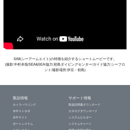
SA8(シーアームエイト)の特徴を紹介するショートムービーです。
(撮影:中村卓哉/SEA&SEA/協力:初島ダイビングセンター/ガイド協力:シーフロ
ント/撮影場所:伊豆・初島)
製品情報
サポート情報
カメラハウジング
取扱説明書ダウンロード
水中ストロボ
カタログダウンロード
水中ライト
システムビルダー
ポートシステム
システムチャート
リグシステム
修理ご依頼の流れ