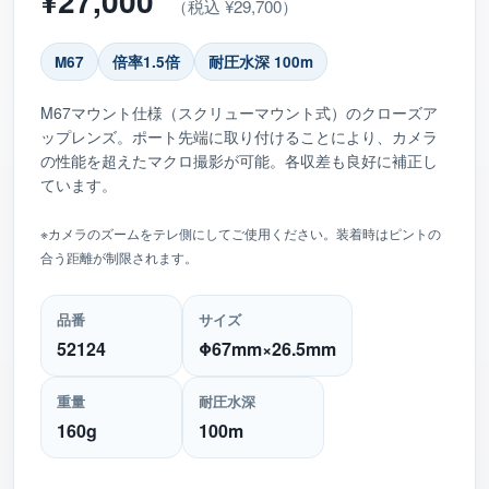
¥27,000
（税込 ¥29,700）
M67
倍率1.5倍
耐圧水深 100m
M67マウント仕様（スクリューマウント式）のクローズア
ップレンズ。ポート先端に取り付けることにより、カメラ
の性能を超えたマクロ撮影が可能。各収差も良好に補正し
ています。
※カメラのズームをテレ側にしてご使用ください。装着時はピントの
合う距離が制限されます。
品番
サイズ
52124
Φ67mm×26.5mm
重量
耐圧水深
160g
100m