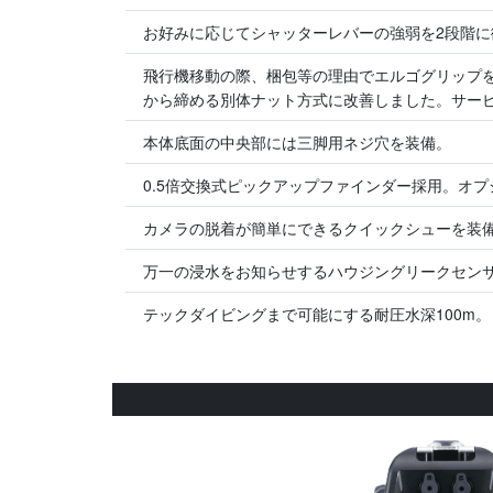
お好みに応じてシャッターレバーの強弱を2段階
飛行機移動の際、梱包等の理由でエルゴグリップ
から締める別体ナット方式に改善しました。サー
本体底面の中央部には三脚用ネジ穴を装備。
0.5倍交換式ピックアップファインダー採用。オ
カメラの脱着が簡単にできるクイックシューを装
万一の浸水をお知らせするハウジングリークセン
テックダイビングまで可能にする耐圧水深100m。