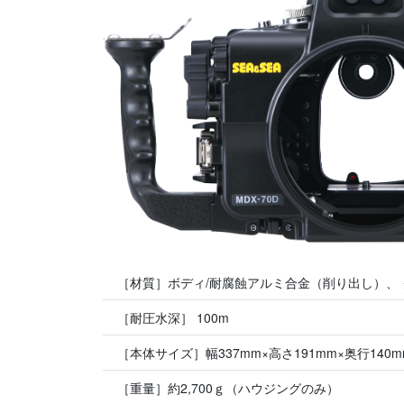
［材質］ボディ/耐腐蝕アルミ合金（削り出し）、
［耐圧水深］ 100m
［本体サイズ］幅337mm×高さ191mm×奥行140m
［重量］約2,700ｇ（ハウジングのみ）