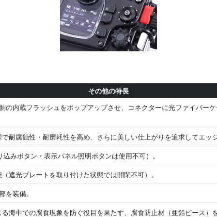
その他の特長
ラ側の内蔵フラッシュをポップアップさせ、コネクターに光ファイバーケ
理で耐腐蝕性・耐磨耗性を高め、さらに美しい仕上がりを追求してエッ
絞り込みボタン・表示パネル照明ボタンは使用不可）。
能（遮光プレートを取り付けた状態では開閉不可）。
け部を装備。
る海中での腐食現象を防ぐ役目を果たす、腐食防止材（亜鉛ピース）を