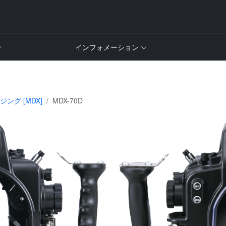
インフォメーション
グ [MDX]
MDX-70D