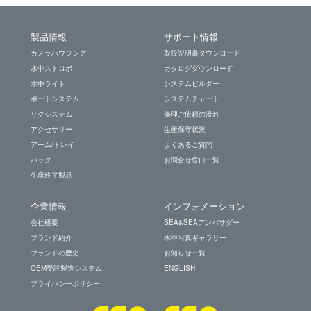
製品情報
サポート情報
カメラハウジング
取扱説明書ダウンロード
水中ストロボ
カタログダウンロード
水中ライト
システムビルダー
ポートシステム
システムチャート
リグシステム
修理ご依頼の流れ
アクセサリー
生産保守状況
アーム/トレイ
よくあるご質問
バッグ
お問合せ窓口一覧
生産終了製品
企業情報
インフォメーション
会社概要
SEA&SEAアンバサダー
ブランド紹介
水中写真ギャラリー
ブランドの歴史
お知らせ一覧
OEM受託製造システム
ENGLISH
プライバシーポリシー