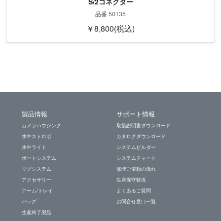
S/2コネクター
品番 50135
￥8,800(税込)
製品情報
サポート情報
カメラハウジング
取扱説明書ダウンロード
水中ストロボ
カタログダウンロード
水中ライト
システムビルダー
ポートシステム
システムチャート
リグシステム
修理ご依頼の流れ
アクセサリー
生産保守状況
アーム/トレイ
よくあるご質問
バッグ
お問合せ窓口一覧
生産終了製品