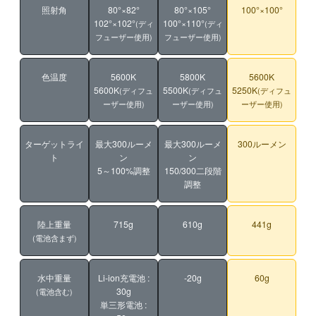
照射角
80°×82°
80°×105°
100°×100°
102°×102°
100°×110°
(ディ
(ディ
フューザー使用)
フューザー使用)
色温度
5600K
5800K
5600K
5600K
5500K
5250K
(ディフュ
(ディフュ
(ディフュ
ーザー使用)
ーザー使用)
ーザー使用)
ターゲットライ
最大300ルーメ
最大300ルーメ
300ルーメン
ト
ン
ン
5～100%調整
150/300二段階
調整
陸上重量
715g
610g
441g
(電池含まず)
水中重量
Li-ion充電池 :
-20g
60g
30g
(電池含む)
単三形電池 :