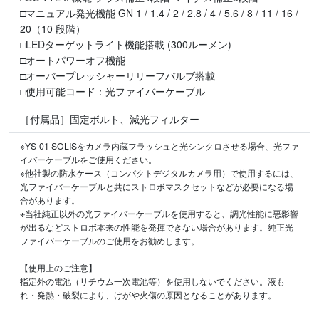
□マニュアル発光機能 GN 1 / 1.4 / 2 / 2.8 / 4 / 5.6 / 8 / 11 / 16 /
20（10 段階）
□LEDターゲットライト機能搭載 (300ルーメン)
□オートパワーオフ機能
□オーバープレッシャーリリーフバルブ搭載
□使用可能コード：光ファイバーケーブル
［付属品］固定ボルト、減光フィルター
※YS-01 SOLISをカメラ内蔵フラッシュと光シンクロさせる場合、光ファ
イバーケーブルをご使用ください。
※他社製の防水ケース（コンパクトデジタルカメラ用）で使用するには、
光ファイバーケーブルと共にストロボマスクセットなどが必要になる場
合があります。
※当社純正以外の光ファイバーケーブルを使用すると、調光性能に悪影響
が出るなどストロボ本来の性能を発揮できない場合があります。純正光
ファイバーケーブルのご使用をお勧めします。
【使用上のご注意】
指定外の電池（リチウム一次電池等）を使用しないでください。液も
れ・発熱・破裂により、けがや火傷の原因となることがあります。