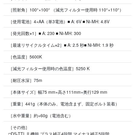
［照射角］100°×100° （減光フィルター使用時 110°×110°）
［使用電池］4×AA（単3電池）■ A: 6V ■ Ni-MH: 4.8V
［発光回数※1］■ A: 230 ■ Ni-MH: 300
［最速リサイクルタイム※2］■ A: 2.5 秒■ Ni-MH: 1.9 秒
［色温度］5600K
［減光フィルター使用時の色温度］5250 K
［耐圧水深］75m
［本体サイズ］幅75 mm×高さ111mm×奥行129 mm
［重量］441g（本体のみ、電池含まず、固定ボルト装着）
［水中重量］約+60g（電池含む）
［その他］
□DS-TTL II 機能 プラス補正4段階 マイナス補正5段階