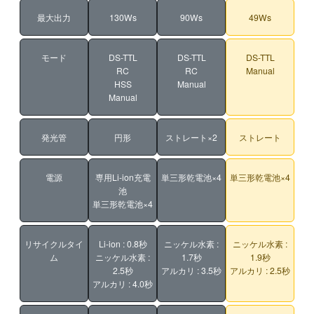
最大出力
130Ws
90Ws
49Ws
モード
DS-TTL
DS-TTL
DS-TTL
RC
RC
Manual
HSS
Manual
Manual
発光管
円形
ストレート×2
ストレート
電源
専用Li-ion充電
単三形乾電池×4
単三形乾電池×4
池
単三形乾電池×4
リサイクルタイ
Li-ion : 0.8秒
ニッケル水素 :
ニッケル水素 :
ム
ニッケル水素 :
1.7秒
1.9秒
2.5秒
アルカリ : 3.5秒
アルカリ : 2.5秒
アルカリ : 4.0秒