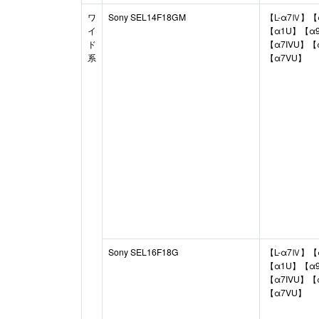
ワ
Sony SEL14F18GM
【L-α7Ⅳ】【
イ
【α1U】【α9I
ド
【α7IVU】【
系
【α7VU】
Sony SEL16F18G
【L-α7Ⅳ】【
【α1U】【α9I
【α7IVU】【
【α7VU】