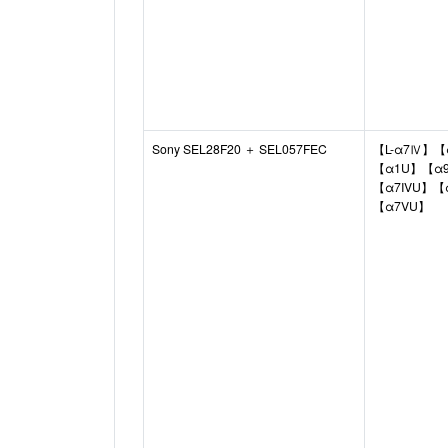
Sony SEL28F20 ＋ SEL057FEC
【L-α7Ⅳ】【
【α1U】【α9I
【α7IVU】【
【α7VU】