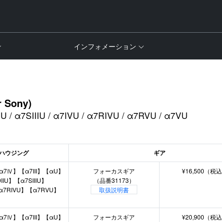
インフォメーション
r Sony)
IIU / α7SIIIU / α7IVU / α7RIVU / α7RVU / α7VU
ハウジング
ギア
α7Ⅳ】【α7III】【αU】
フォーカスギア
¥16,500（税
IU】【α7SIIIU】
（品番31173）
α7RIVU】【α7RVU】
取扱説明書
α7Ⅳ】【α7III】【αU】
フォーカスギア
¥20,900（税