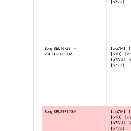
【α7VU】
Sony SEL16F28 +
【L-α7Ⅳ】【
VCL-ECU1/ECU2
【α1U】【α9I
【α7IVU】【
【α7VU】
Sony SEL24F14GM
【L-α7Ⅳ】【
【α1U】【α9I
【α7IVU】【
【α7VU】