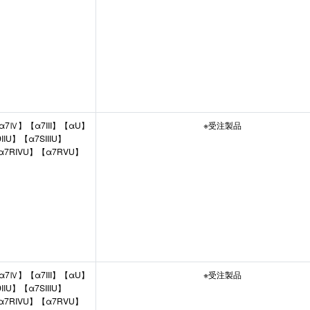
α7Ⅳ】【α7III】【αU】
※受注製品
IU】【α7SIIIU】
α7RIVU】【α7RVU】
α7Ⅳ】【α7III】【αU】
※受注製品
IU】【α7SIIIU】
α7RIVU】【α7RVU】