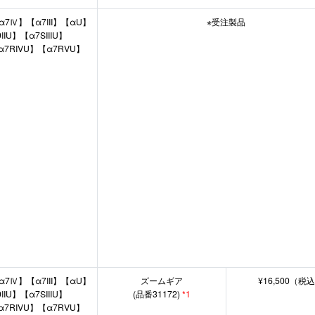
α7Ⅳ】【α7III】【αU】
※受注製品
IU】【α7SIIIU】
α7RIVU】【α7RVU】
α7Ⅳ】【α7III】【αU】
ズームギア
¥16,500（税
IU】【α7SIIIU】
(品番31172)
*1
α7RIVU】【α7RVU】