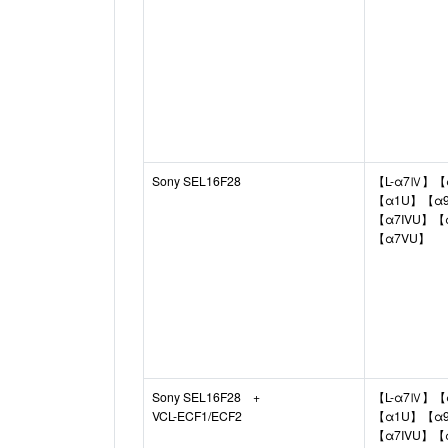
Sony SEL16F28
【L-α7Ⅳ】【
【α1U】【α9I
【α7IVU】【
【α7VU】
Sony SEL16F28 +
【L-α7Ⅳ】【
VCL-ECF1/ECF2
【α1U】【α9I
【α7IVU】【