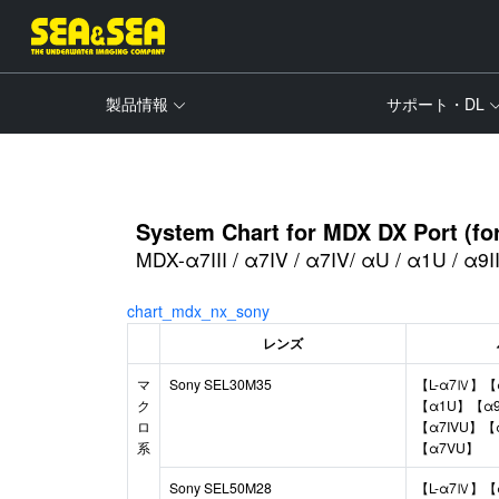
製品情報
サポート・DL
System Chart for MDX DX Port (fo
MDX-α7III / α7IV / α7IV/ αU / α1U / α9
chart_mdx_nx_sony
レンズ
マ
Sony SEL30M35
【L-α7Ⅳ】【
ク
【α1U】【α9I
ロ
【α7IVU】【
系
【α7VU】
Sony SEL50M28
【L-α7Ⅳ】【