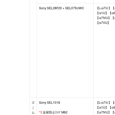
Sony SEL28F20 + SEL075UWC
【L-α7Ⅳ】【
【α1U】【α9I
【α7IVU】【
【α7VU】
ズ
Sony SEL1018
【L-α7Ⅳ】【
｜
【α1U】【α9I
ム
*3
反射防止ﾘﾝｸﾞM62
【α7IVU】【