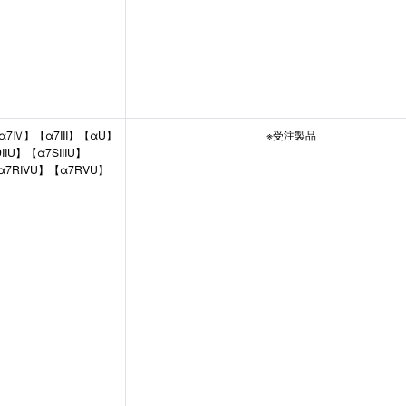
α7Ⅳ】【α7III】【αU】
※受注製品
IU】【α7SIIIU】
α7RIVU】【α7RVU】