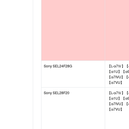
Sony SEL24F28G
【L-α7Ⅳ】【
【α1U】【α9I
【α7IVU】【
【α7VU】
Sony SEL28F20
【L-α7Ⅳ】【
【α1U】【α9I
【α7IVU】【
【α7VU】