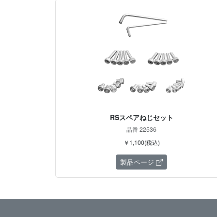
RSスペアねじセット
品番 22536
￥1,100(税込)
製品ページ