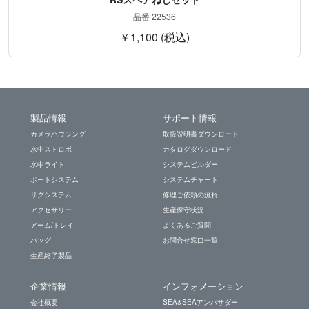
品番 22536
￥1,100 (税込)
製品情報
サポート情報
カメラハウジング
取扱説明書ダウンロード
水中ストロボ
カタログダウンロード
水中ライト
システムビルダー
ポートシステム
システムチャート
リグシステム
修理ご依頼の流れ
アクセサリー
生産保守状況
アーム/トレイ
よくあるご質問
バッグ
お問合せ窓口一覧
生産終了製品
企業情報
インフォメーション
会社概要
SEA&SEAアンバサダー