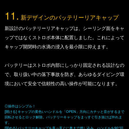
11.
新デザインのバッテリーリアキャップ
新設計のバッテリーリアキャップは、シーリング面をキャ
ップではなくストロボ本体に配置しました。これによって
キャップ開閉時の水滴の浸入を最小限に抑えます。
バッテリーはストロボ内部にしっかり固定される設計なの
で、取り扱い中の落下事故を防ぎ、あらゆるダイビング環
境において安全で信頼性の高い操作が可能になります。
◎操作はシンプル！
[開ける] キャップの黄色いハンドルを「OPEN」方向にカチッと音がするまで
回転させるとロック解除。バッテリーキャップをまっすぐ引き抜けば外れま
す。
[閉める] バッテリーキャップを真っ直ぐに奥まで押し込み、ハンドルを90°回