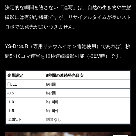
決定的な瞬間を逃さない「連写」は、自然の生き物や生態
撮影には有効な機能ですが、リサイクルタイムが長いスト
ロボでは発光が追いつきません。
YS-D130R（専用リチウムイオン電池使用）であれば、秒
間5~10コマ連写を10秒連続撮影可能（-3EV時）です。
光量設定
8秒間の連続発光目安
FULL
約4回
-0.5
約7回
-1.0
約10回
-1.5
約19回
-2.0以下
制限なし