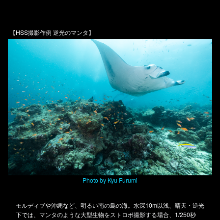
【HSS撮影作例 逆光のマンタ】
Photo by Kyu Furumi
モルディブや沖縄など、明るい南の島の海。水深10m以浅、晴天・逆光
下では、マンタのような大型生物をストロボ撮影する場合、1/250秒