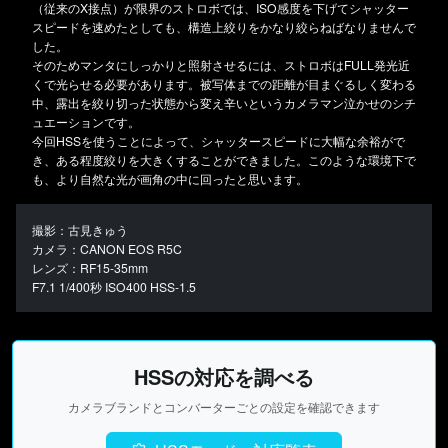
（従来のX接点）が限界のストロボでは、ISO感度を下げてシャッター
スピードを速めたとしても、構造上絞りをかなり絞らねばなりませんで
した。
そのためマンタにしっかりと照射させるには、ストロボはFULL発光近
くで光らせる必要があります。被写体までの距離が目まぐるしく変わる
中、露出を絞り切った状態から変え辛いというカメラマン泣かせのシチ
ュエーションです。
今回HSSを使うことによって、シャッタースピードに大幅な余裕がで
き、ある程度絞りを大きくすることができました。このような環境下で
も、より自然な光が画角の中に回ったと思います。
撮影：古見きゅう
カメラ：CANON EOS R5C
レンズ：RF15-35mm
F7.1 1/400秒 ISO400 HSS-1.5
HSSの対応を調べる
カメラブランドとコンバーターごとの設定を確認できます